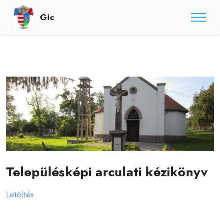
Gic
Településképi arculati kézikönyv
Letöltés